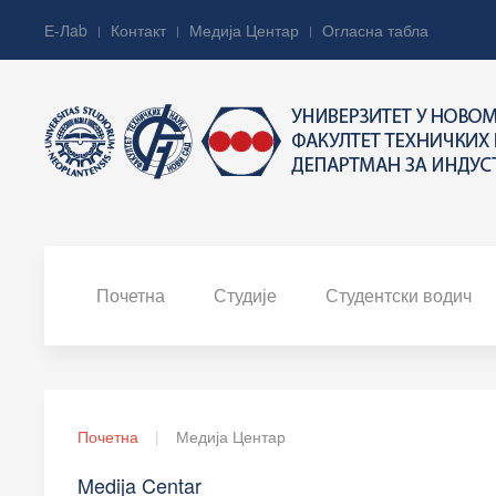
Е-Лab
Контакт
Медија Центар
Огласна табла
Почетна
Студије
Студентски водич
Почетна
Медија Центар
Medija Centar