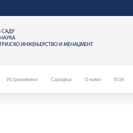
Истраживање
Сарадња
О нама
IS'26