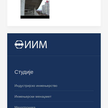
Студије
Индустријско инжењерство
Инжењерски менаџмет
Мехатроника