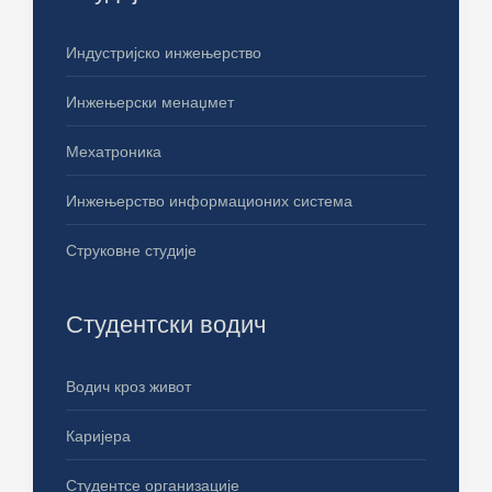
Индустријско инжењерство
Инжењерски менаџмет
Мехатроника
Инжењерство информационих система
Струковне студије
Студентски водич
Водич кроз живот
Каријера
Студентсе организације