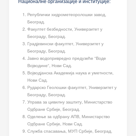
Националне организације и институције:
Републички хидрометеоролошки завод,
Београд.
Факултет безбедности, Универзитет у
Београду, Београд.
Градјевински факултет, Универзитет у
Београду, Београд.
Јавно водопривредно предузеће “Воде
Војводине“, Нови Сад.
Војводјанска Академија наука и уметности,
Нови Сад.
Рударско Геолошки факултет, Универзитет у
Београду, Београд.
Управа за цивилну заштиту, Министарство
Одбране Србије, Београд.
Оделење за одбрану АПВ, Министарство
Одбране Србије, Нови Сад.
Служба спасавања, МУП Србије, Београд.