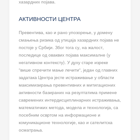
хазардних појава.
АКТИВНОСТИ ЦЕНТРА
Превентива, као и рано упозорење, у домену
смањења ризика од утицаја хазардних појава не
постоје у Србији. Због тога су, на жалост,
последице од оваквих појава максималне (у
негативном контексту). У духу старе изреке
“више спречити мање лечити“, један од главних
задатака Центра јесте истраживање у области
максимизирања превентивних и митигационих
активности базираних на резултатима примене
савремених интердисциплинарних истраживања,
математичких метода, модела и технологија, са
посебним освртом на информационе и
комуникационе технологије, као и сателитска
осматрања.