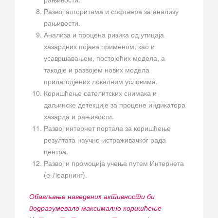
Развој алгоритама и софтвера за анализу
рањивости.
Анализа и процена ризика од утицаја
хазардних појава применом, као и
усавршавањем, постојећих модела, а
такодје и развојем нових модела
прилагодјених локалним условима.
Коришћење сателитских снимака и
даљинске детекције за процене индикатора
хазарда и рањивости.
Развој интернет портала за коришћење
резултата научно-истраживачког рада
центра.
Развој и промоција учења путем Интернета
(е-Леарнинг).
Обављање наведених активности би
подразумевало максимално коришћење