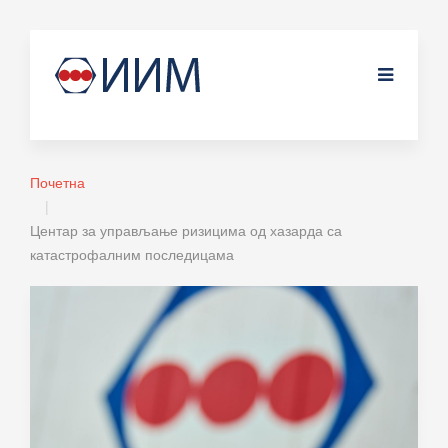
Почетна
Центар за управљање ризицима од хазарда са
катастрофалним последицама