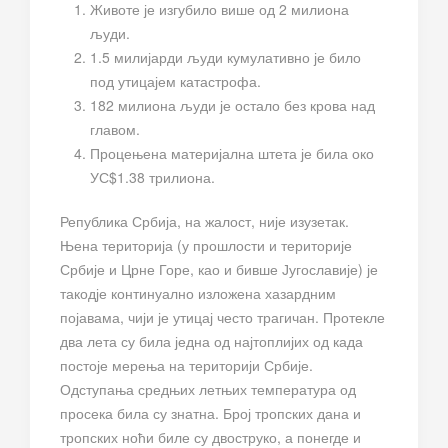
Животе је изгубило више од 2 милиона
људи.
1.5 милијарди људи кумулативно је било
под утицајем катастрофа.
182 милиона људи је остало без крова над
главом.
Процењена материјална штета је била око
УС$1.38 трилиона.
Република Србија, на жалост, није изузетак.
Њена територија (у прошлости и територије
Србије и Црне Горе, као и бивше Југославије) је
такодје континуално изложена хазардним
појавама, чији је утицај често трагичан. Протекле
два лета су била једна од најтоплијих од када
постоје мерења на територији Србије.
Одступања средњих летњих температура од
просека била су знатна. Број тропских дана и
тропских ноћи биле су двоструко, а понегде и