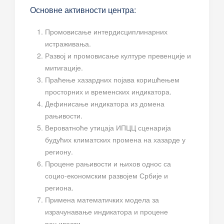
Основне активности центра:
Промовисање интердисциплинарних
истраживања.
Развој и промовисање културе превенције и
митигације.
Праћење хазардних појава коришћењем
просторних и временских индикатора.
Дефинисање индикатора из домена
рањивости.
Вероватноће утицаја ИПЦЦ сценарија
будућих климатских промена на хазарде у
региону.
Процене рањивости и њихов однос са
социо-економским развојем Србије и
региона.
Примена математичких модела за
израчунавање индикатора и процене
рањивости.