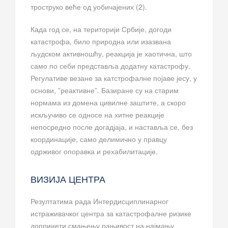
троструко веће од уобичајених (2).
Када год се, на територији Србије, догоди
катастрофа, било природна или изазвана
људском активношћу, реакција је хаотична, што
само по себи представља додатну катастрофу.
Регулативе везане за катстрофалне појаве јесу, у
основи, ”реактивне”. Базиране су на старим
нормама из домена цивилне заштите, а скоро
искључиво се односе на хитне реакције
непосредно после догадјаја, и наставља се, без
координације, само делимично у правцу
одрживог опоравка и рехабилитације.
ВИЗИЈА ЦЕНТРА
Резултатима рада Интердисциплинарног
истраживачког центра за катастрофалне ризике
допринети смањењу рањивост на најмању