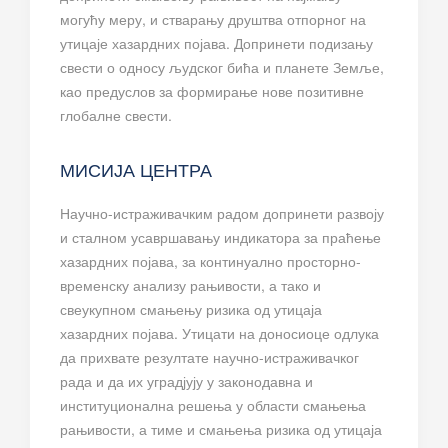
могућу меру, и стварању друштва отпорног на
утицаје хазардних појава. Допринети подизању
свести о односу људског бића и планете Земље,
као предуслов за формирање нове позитивне
глобалне свести.
МИСИЈА ЦЕНТРА
Научно-истраживачким радом допринети развоју
и сталном усавршавању индикатора за праћење
хазардних појава, за континуално просторно-
временску анализу рањивости, а тако и
свеукупном смањењу ризика од утицаја
хазардних појава. Утицати на доносиоце одлука
да прихвате резултате научно-истраживачког
рада и да их уградјују у законодавна и
институционална решења у области смањења
рањивости, а тиме и смањења ризика од утицаја