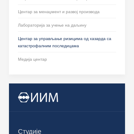
Центар за менаџмент и развој производа
Лабораторија за учење на даљину
Центар за управљање ризицима од хазарда са
катастрофалним последицама
Медија центар
Студије