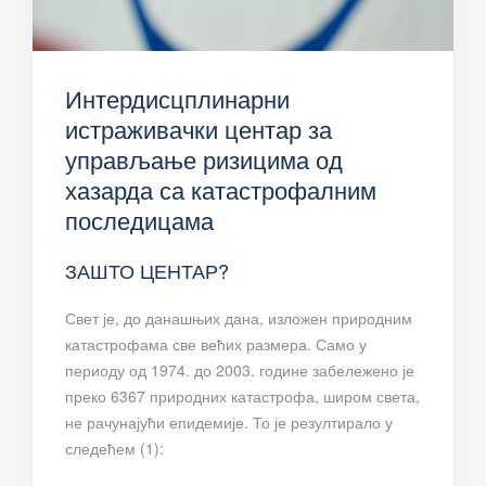
Интердисцплинарни
истраживачки центар за
управљање ризицима од
хазарда са катастрофалним
последицама
ЗАШТО ЦЕНТАР?
Свет је, до данашњих дана, изложен природним
катастрофама све већих размера. Само у
периоду од 1974. до 2003. године забележено је
преко 6367 природних катастрофа, широм света,
не рачунајући епидемије. То је резултирало у
следећем (1):