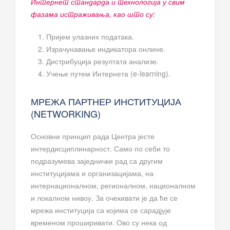
Интернет стандарда и технологија у свим
фазама истраживања, као што су:
Пријем улазних података.
Израчунавање индикатора онлине.
Дистрибуција резултата анализе.
Учење путем Интернета (e-learning).
МРЕЖА ПАРТНЕР ИНСТИТУЦИЈА
(NETWORKING)
Основни принцип рада Центра јесте
интердисциплинарност. Само по себи то
подразумева заједнички рад са другим
институцијама и организацијама, на
интернационалном, регионалном, националном
и локалном нивоу. За очекивати је да ће се
мрежа институција са којима се сарадјује
временом проширивати. Ово су нека од