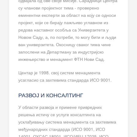
одвајала од ове своје мисије. Сарадници Центра
су чланови пројектног тима - проверено
еминентни експерти за област на коју се односи
пројект, који се бирају пажљиво углавном из
редова наставног особља са Универзитета у
Новом Саду, а, по потреби, то могу бити и људи
ван универзитета. Окосницу сваког тима чине
запослени на Департману за индустријско
инжењерство и менаџмент ФТН Нови Сад.
Центар је 1998. свој систем менаџмента
усагласио са захтевима стандарда ИСО 9001.
РАЗВОЈ И КОНСАЛТИНГ
У области развоја и примене привредних
решења истичу се услуге консалтинга на
усклађивању система менаџмента са захтевима
међународних стандарда (ИСО 9001, ИСО
14001, ОХСАС 18001, ИСО/ИЕЦ 17025, ИСО