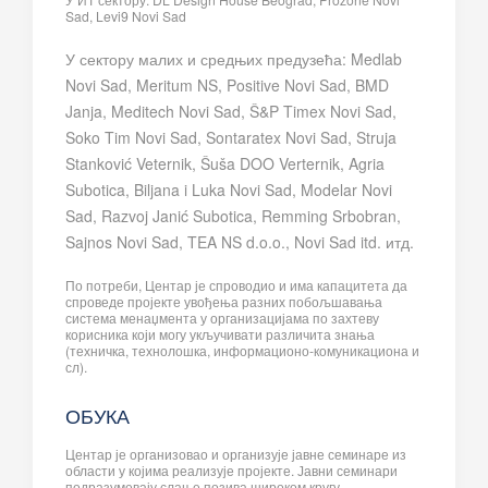
Sad, Levi9 Novi Sad
У сектору малих и средњих предузећа: Medlab
Novi Sad, Meritum NS, Positive Novi Sad, BMD
Janja, Meditech Novi Sad, Š&P Timex Novi Sad,
Soko Tim Novi Sad, Sontaratex Novi Sad, Struja
Stanković Veternik, Šuša DOO Verternik, Agria
Subotica, Biljana i Luka Novi Sad, Modelar Novi
Sad, Razvoj Janić Subotica, Remming Srbobran,
Sajnos Novi Sad, TEA NS d.o.o., Novi Sad itd. итд.
По потреби, Центар је спроводио и има капацитета да
спроведе пројекте увођења разних побољшавања
система менаџмента у организацијама по захтеву
корисника који могу укључивати различита знања
(техничка, технолошка, информационо-комуникациона и
сл).
ОБУКА
Центар је организовао и организује јавне семинаре из
области у којима реализује пројекте. Јавни семинари
подразумевају слање позива широком кругу