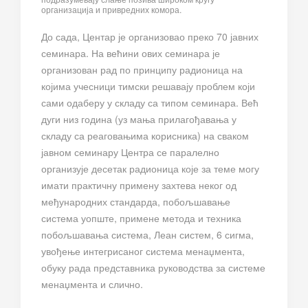
организација и привредних комора.
До сада, Центар је организовао преко 70 јавних
семинара. На већини ових семинара је
организован рад по принципу радионица на
којима учесници тимски решавају проблем који
сами одаберу у складу са типом семинара. Већ
дуги низ година (уз мања прилагођавања у
складу са реаговањима корисника) на сваком
јавном семинару Центра се паралелно
организује десетак радионица које за теме могу
имати практичну примену захтева неког од
међународних стандарда, побољшавање
система уопште, примене метода и техника
побољшавања система, Леан систем, 6 сигма,
увођење интегрисаног система менаџмента,
обуку рада представника руководства за системе
менаџмента и слично.