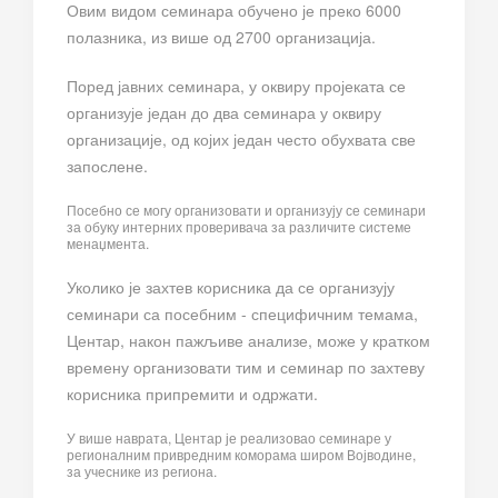
Овим видом семинара обучено је преко 6000
полазника, из више од 2700 организација.
Поред јавних семинара, у оквиру пројеката се
организује један до два семинара у оквиру
организације, од којих један често обухвата све
запослене.
Посебно се могу организовати и организују се семинари
за обуку интерних проверивача за различите системе
менаџмента.
Уколико је захтев корисника да се организују
семинари са посебним - специфичним темама,
Центар, након пажљиве анализе, може у кратком
времену организовати тим и семинар по захтеву
корисника припремити и одржати.
У више наврата, Центар је реализовао семинаре у
регионалним привредним коморама широм Војводине,
за учеснике из региона.