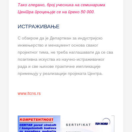
Тако гледано, број учесника на семинарима
Центра процењује се на преко 50 000.
ИСТРАЖИВАЊЕ
С обзиром да је Департман за индустријско
инжењерство и менаџмент основа сваког
пројектног тима, не треба наглашавати да се сва
позитивна искуства из научно-истраживачког
рада и све њихове практичне импликације
примењују у реализацији пројеката Центра.
www.itcns.rs