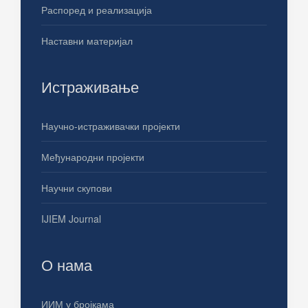
Распоред и реализација
Наставни материјал
Истраживање
Научно-истраживачки пројекти
Међународни пројекти
Научни скупови
IJIEM Journal
О нама
ИИМ у бројкама