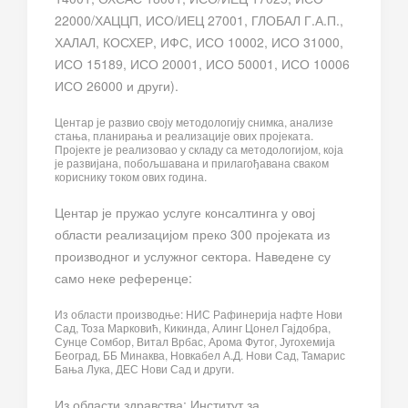
22000/ХАЦЦП, ИСО/ИЕЦ 27001, ГЛОБАЛ Г.А.П.,
ХАЛАЛ, КОСХЕР, ИФС, ИСО 10002, ИСО 31000,
ИСО 15189, ИСО 20001, ИСО 50001, ИСО 10006
ИСО 26000 и други).
Центар је развио своју методологију снимка, анализе
стања, планирања и реализације ових пројеката.
Пројекте је реализовао у складу са методологијом, која
је развијана, побољшавана и прилагођавана сваком
кориснику током ових година.
Центар је пружао услуге консалтинга у овој
области реализацијом преко 300 пројеката из
производног и услужног сектора. Наведене су
само неке референце:
Из области производње: НИС Рафинерија нафте Нови
Сад, Тоза Марковић, Кикинда, Алинг Цонел Гајдобра,
Сунце Сомбор, Витал Врбас, Арома Футог, Југохемија
Београд, ББ Минаква, Новкабел А.Д. Нови Сад, Тамарис
Бања Лука, ДЕС Нови Сад и други.
Из области здравства: Институт за