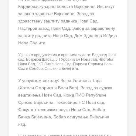
Кардиоваскуларне болести Војводине, Институт
за јавно здравље Војводине, Завод за
здравствену заштиту радника Нови Сад,
Пастеров завод Нови Сад, Завод за здравствену
заштиту радника Нови Сад, Дом Здравља Инђија
Нови Сад итд.
У јавним предузећима и органима власти: Водовод Нови
сад, Водовод Шабац, ЈП Урбанизам Нови сад, Чистоћа
Нови Сад, ЈКП Лисје Нови Сад, Паркинг Сервиси Нови
Сад и Сомбор, Општина Бечеј итд.
У услужном сектору: Војна Установа Тара
(Хотели Оморика и Бели Бор), Завод за судска
вештачења Нови Сад, Фонд ПИО Републике
Српске Бијељина, Технобиро НС Нови сад,
Факултет техничких наука Нови Сад, Бобар
Банка Бијељина, Бобар осигурање Бијељина
итд.
У ИТ сектору: DL Design House Beograd, Prozone Novi