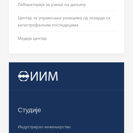
Лабораторија за учење на даљину
Центар за управљање ризицима од хазарда са
катастрофалним последицама
Медија центар
Студије
Индустријско инжењерство