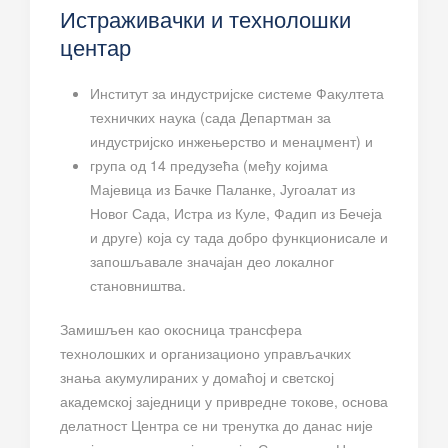
Истраживачки и технолошки
центар
Институт за индустријске системе Факултета
техничких наука (сада Департман за
индустријско инжењерство и менаџмент) и
група од 14 предузећа (међу којима
Мајевица из Бачке Паланке, Југоалат из
Новог Сада, Истра из Куле, Фадип из Бечеја
и друге) која су тада добро функционисале и
запошљавале значајан део локалног
становништва.
Замишљен као окосница трансфера
технолошких и организационо управљачких
знања акумулираних у домаћој и светској
академској заједници у привредне токове, основа
делатност Центра се ни тренутка до данас није