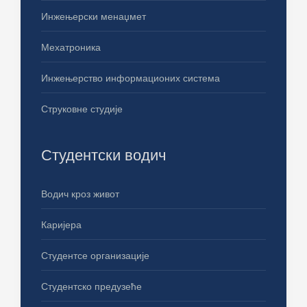
Инжењерски менаџмет
Мехатроника
Инжењерство информационих система
Струковне студије
Студентски водич
Водич кроз живот
Каријера
Студентсе организације
Студентско предузеће