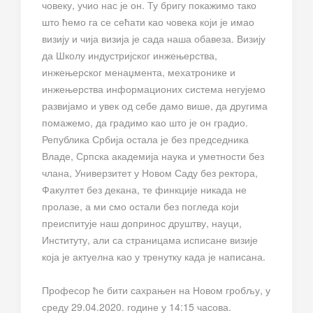
човеку, учио нас је он. Ту бригу покажимо тако
што ћемо га се сећати као човека који је имао
визију и чија визија је сада наша обавеза. Визију
да Школу индустријског инжењерства,
инжењерског менаџмента, мехатронике и
инжењерства информационих система негујемо
развијамо и увек од себе дамо више, да другима
помажемо, да градимо као што је он градио.
Република Србија остала је без председника
Владе, Српска академија наука и уметности без
члана, Универзитет у Новом Саду без ректора,
Факултет без декана, те финкције никада не
пролазе, а ми смо остали без погледа који
преиспитује наш допринос друштву, науци,
Институту, али са страницама исписане визије
која је актуелна као у тренутку када је написана.
Професор ће бити сахрањен на Новом гробљу, у
среду 29.04.2020. године у 14:15 часова.