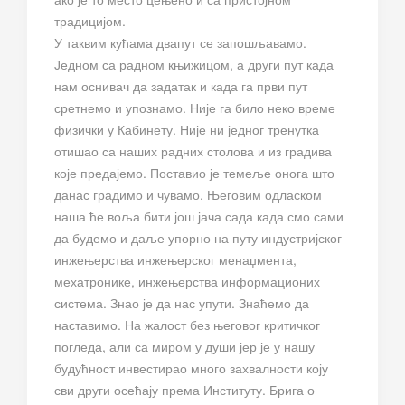
традицијом.
У таквим кућама двапут се запошљавамо.
Једном са радном књижицом, а други пут када
нам оснивач да задатак и када га први пут
сретнемо и упознамо. Није га било неко време
физички у Кабинету. Није ни једног тренутка
отишао са наших радних столова и из градива
које предајемо. Поставио је темеље онога што
данас градимо и чувамо. Његовим одласком
наша ће воља бити још јача сада када смо сами
да будемо и даље упорно на путу индустријског
инжењерства инжењерског менаџмента,
мехатронике, инжењерства информационих
система. Знао је да нас упути. Знаћемо да
наставимо. На жалост без његовог критичког
погледа, али са миром у души јер је у нашу
будућност инвестирао много захвалности коју
сви други осећају према Институту. Брига о