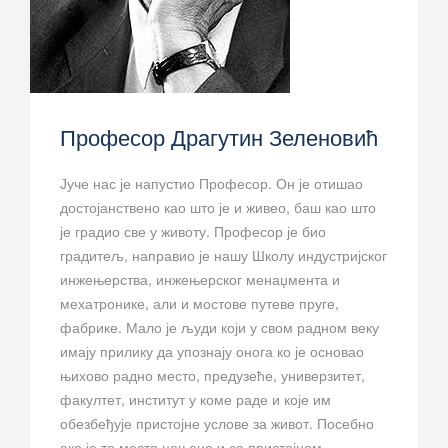
Професор Драгутин Зеленовић
Јуче нас је напустио Професор. Он је отишао
достојанствено као што је и живео, баш као што
је градио све у животу. Професор је био
градитељ, направио је нашу Школу индустријског
инжењерства, инжењерског менаџмента и
мехатронике, али и мостове путеве пруге,
фабрике. Мало је људи који у свом радном веку
имају прилику да упознају онога ко је основао
њихово радно место, предузеће, универзитет,
факултет, институт у коме раде и које им
обезбеђује пристојне услове за живот. Посебно
ако је то место цењено и са пристојном