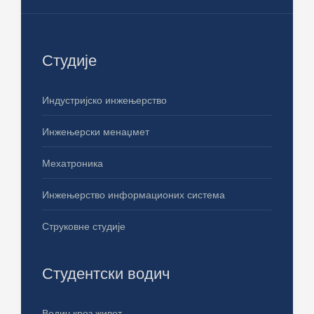
Студије
Индустријско инжењерство
Инжењерски менаџмет
Мехатроника
Инжењерство информационих система
Струковне студије
Студентски водич
Водич кроз живот