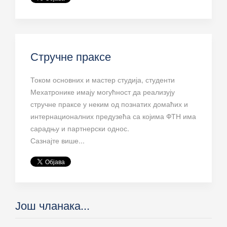
Стручне праксе
Током основних и мастер студија, студенти
Мехатронике имају могућност да реализују
стручне праксе у неким од познатих домаћих и
интернационалних предузећа са којима ФТН има
сарадњу и партнерски однос.
Сазнајте више...
Још чланака...