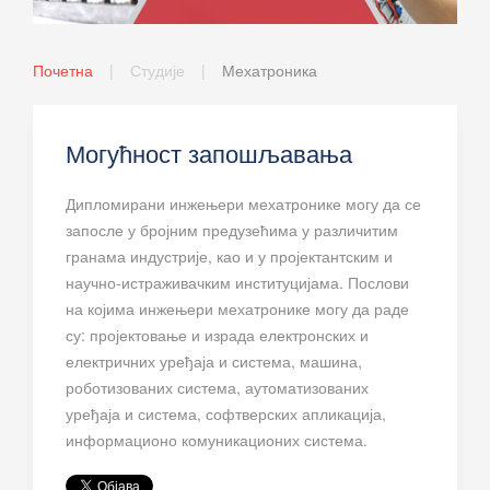
Почетна
Студије
Мехатроника
Могућност запошљавања
Дипломирани инжењери мехатронике могу да се
запосле у бројним предузећима у различитим
гранама индустрије, као и у пројектантским и
научно-истраживачким институцијама. Послови
на којима инжењери мехатронике могу да раде
су: пројектовање и израда електронских и
електричних уређаја и система, машина,
роботизованих система, аутоматизованих
уређаја и система, софтверских апликација,
информационо комуникационих система.