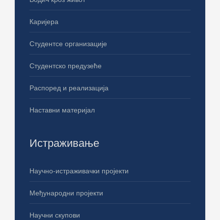
Каријера
Студентсе организације
Студентско предузеће
Распоред и реализација
Наставни материјал
Истраживање
Научно-истраживачки пројекти
Међународни пројекти
Научни скупови