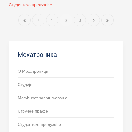
Студентско предузеће
1
2
3
Мехатроника
O Мехатроници
Студије
Могућност запошљавања
Стручне праксе
Студентско предузеће