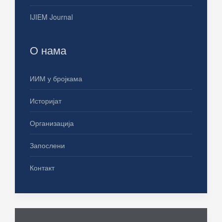
IJIEM Journal
О нама
ИИМ у бројкама
Историјат
Организација
Запослени
Контакт